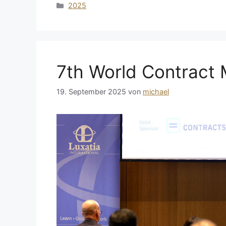
Kategorien
2025
7th World Contract
19. September 2025
von
michael